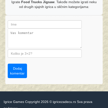
Igrate
Food Trucks Jigsaw
. Takođe možete igrati neku
od drugih sjajnih igrica u sličnim kategorijama:
Dodaj
komentar
Igrice Games Copyright 2026 © igricezadecu.rs Sva prava