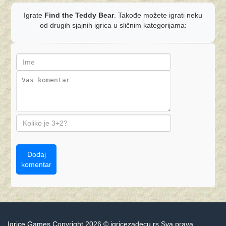
Igrate
Find the Teddy Bear
. Takođe možete igrati neku
od drugih sjajnih igrica u sličnim kategorijama:
Dodaj
komentar
Igrice Games Copyright 2026 © igricezadecu.rs Sva prava