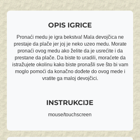
OPIS IGRICE
Pronaći medu je igra bekstva! Mala devojčica ne
prestaje da plače jer joj je neko uzeo medu. Morate
pronaći ovog medu ako želite da je usrećite i da
prestane da plače. Da biste to uradili, moraćete da
istražujete okolinu kako biste pronašli sve što bi vam
moglo pomoći da konačno dođete do ovog mede i
vratite ga maloj devojčici.
INSTRUKCIJE
mouse/touchscreen