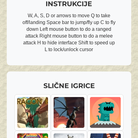
INSTRUKCIJE
W, A, S, D or arrows to move Q to take
off/landing Space bar to jump/fly up C to fly
down Left mouse button to do a ranged
attack Right mouse button to do a melee
attack H to hide interface Shift to speed up
L to lock/unlock cursor
SLIČNE IGRICE