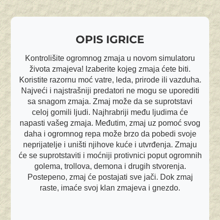
OPIS IGRICE
Kontrolišite ogromnog zmaja u novom simulatoru
života zmajeva! Izaberite kojeg zmaja ćete biti.
Koristite razornu moć vatre, leda, prirode ili vazduha.
Najveći i najstrašniji predatori ne mogu se uporediti
sa snagom zmaja. Zmaj može da se suprotstavi
celoj gomili ljudi. Najhrabriji među ljudima će
napasti vašeg zmaja. Međutim, zmaj uz pomoć svog
daha i ogromnog repa može brzo da pobedi svoje
neprijatelje i uništi njihove kuće i utvrđenja. Zmaju
će se suprotstaviti i moćniji protivnici poput ogromnih
golema, trollova, demona i drugih stvorenja.
Postepeno, zmaj će postajati sve jači. Dok zmaj
raste, imaće svoj klan zmajeva i gnezdo.