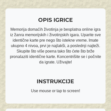
OPIS IGRICE
Memorija domaćih životinja je besplatna online igra
iz žanra memorijskih i životinjskih igara. Uparite sve
identične karte pre nego što istekne vreme. Imate
ukupno 4 nivoa, prvi je najlakši, a poslednji najteži.
Skupite što više poena tako što ćete što brže
pronalaziti identične karte. Koncentrišite se i počnite
da igrate. Uživajte!
INSTRUKCIJE
Use mouse or tap to screen!