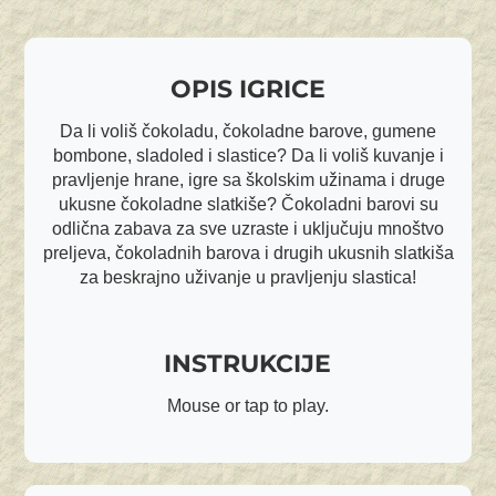
OPIS IGRICE
Da li voliš čokoladu, čokoladne barove, gumene
bombone, sladoled i slastice? Da li voliš kuvanje i
pravljenje hrane, igre sa školskim užinama i druge
ukusne čokoladne slatkiše? Čokoladni barovi su
odlična zabava za sve uzraste i uključuju mnoštvo
preljeva, čokoladnih barova i drugih ukusnih slatkiša
za beskrajno uživanje u pravljenju slastica!
INSTRUKCIJE
Mouse or tap to play.