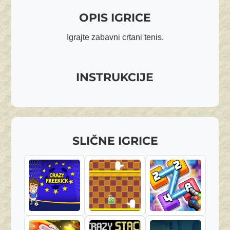
OPIS IGRICE
Igrajte zabavni crtani tenis.
INSTRUKCIJE
SLIČNE IGRICE