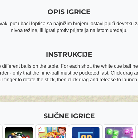
OPIS IGRICE
se svaki put ubaci loptica sa najnižim brojem, ostavljajući devetku 
nivoa težine, ili igrati protiv prijatelja na istom uređaju.
INSTRUKCIJE
different balls on the table. For each shot, the white cue ball ne
order - only that the nine-ball must be pocketed last. Click drag 
r finger to rotate the stick, then click drag and release to launch 
SLIČNE IGRICE