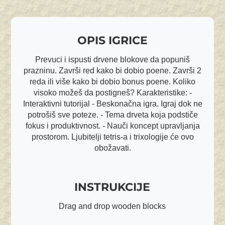
OPIS IGRICE
Prevuci i ispusti drvene blokove da popuniš
prazninu. Završi red kako bi dobio poene. Završi 2
reda ili više kako bi dobio bonus poene. Koliko
visoko možeš da postigneš? Karakteristike: -
Interaktivni tutorijal - Beskonačna igra. Igraj dok ne
potrošiš sve poteze. - Tema drveta koja podstiče
fokus i produktivnost. - Nauči koncept upravljanja
prostorom. Ljubitelji tetris-a i trixologije će ovo
obožavati.
INSTRUKCIJE
Drag and drop wooden blocks