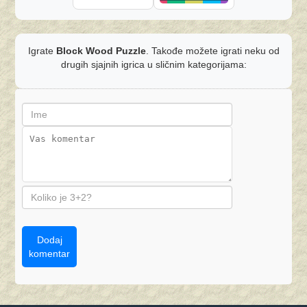
Igrate
Block Wood Puzzle
. Takođe možete igrati neku od
drugih sjajnih igrica u sličnim kategorijama:
Dodaj
komentar