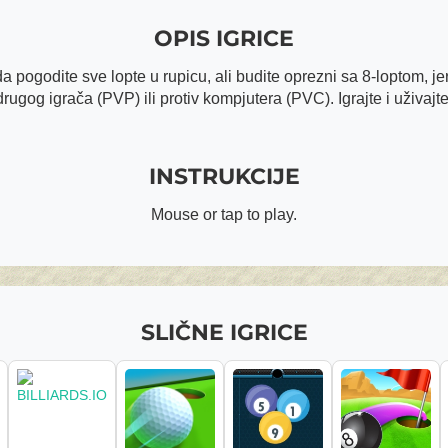
OPIS IGRICE
a pogodite sve lopte u rupicu, ali budite oprezni sa 8-loptom, jer
drugog igrača (PVP) ili protiv kompjutera (PVC). Igrajte i uživajte
INSTRUKCIJE
Mouse or tap to play.
SLIČNE IGRICE