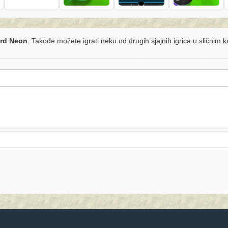
ard Neon
. Takođe možete igrati neku od drugih sjajnih igrica u sličnim 