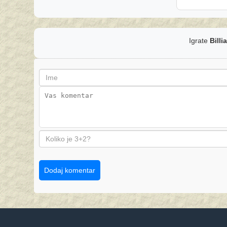
Igrate
Billi
Dodaj komentar