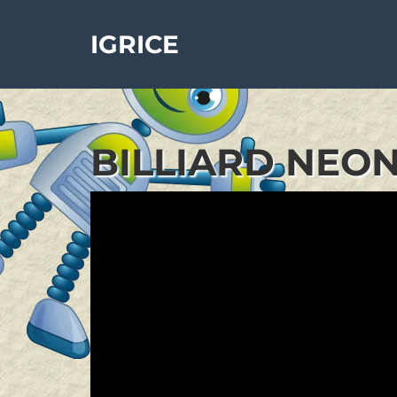
IGRICE
BILLIARD NEON