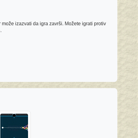
 može izazvati da igra završi. Možete igrati protiv
.