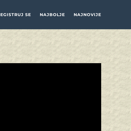
EGISTRUJ SE
NAJBOLJE
NAJNOVIJE