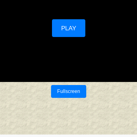
PLAY
Fullscreen