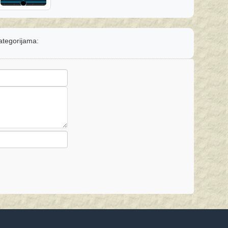
kategorijama: