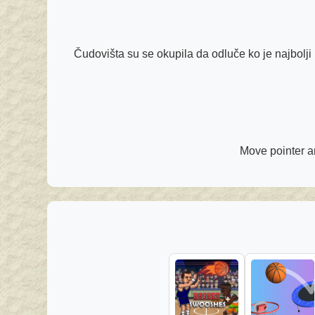
Čudovišta su se okupila da odluče ko je najbolj
Move pointer ar