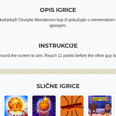
OPIS IGRICE
i košarkaš! Osvojite Monsterzov kup ili pokušajte u vremenskom
igranjem.
INSTRUKCIJE
ound the screen to aim. Reach 11 points before the other guy t
SLIČNE IGRICE