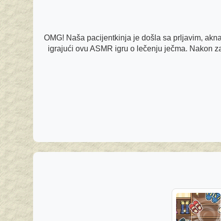
OMG! Naša pacijentkinja je došla sa prljavim, ak
igrajući ovu ASMR igru o lečenju ječma. Nakon zavr