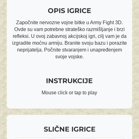
OPIS IGRICE
Započnite nervozne vojne bitke u Army Fight 3D.
Ovde su vam potrebne strateško razmišljanje i brzi
refleksi. U ovoj zabavnoj akcijskoj igri, cilj vam je da
izgradite moćnu armiju. Branite svoju bazu i porazite
neprijatelja. Počnite stvaranjem i unapređenjem
svoje vojske.
INSTRUKCIJE
Mouse click or tap to play
SLIČNE IGRICE