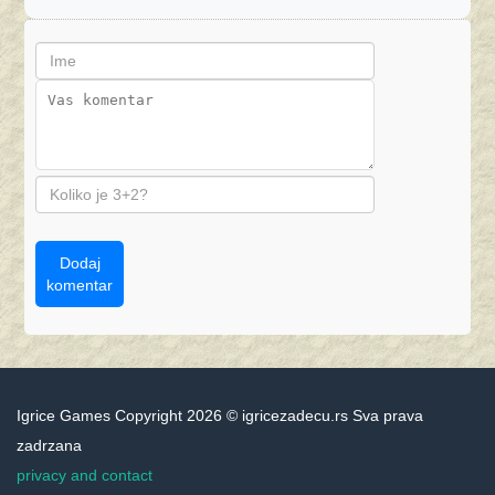
Dodaj
komentar
Igrice Games Copyright 2026 © igricezadecu.rs Sva prava
zadrzana
privacy and contact