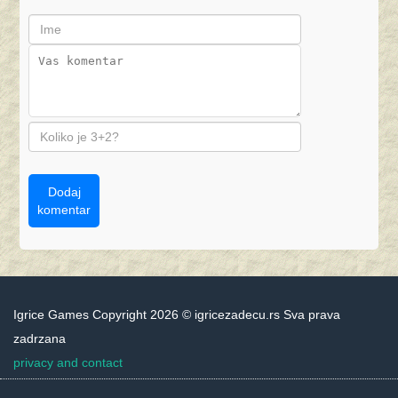
Dodaj
komentar
Igrice Games Copyright 2026 © igricezadecu.rs Sva prava
zadrzana
privacy and contact