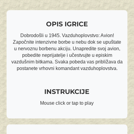
OPIS IGRICE
Dobrodošli u 1945. Vazduhoplovstvo: Avion!
Započnite intenzivne borbe u nebu dok se upuštate
u nervoznu borbenu akciju. Unapredite svoj avion,
pobedite neprijatelje i učestvujte u episkim
vazdušnim bitkama. Svaka pobeda vas približava da
postanete vrhovni komandant vazduhoplovstva.
INSTRUKCIJE
Mouse click or tap to play