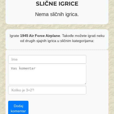
SLIČNE IGRICE
Nema sličnih igrica.
Igrate
1945 Air Force Airplane
. Takođe možete igrati neku
od drugih sjajnih igrica u sličnim kategorijama:
Dodaj
komentar