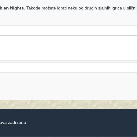
bian Nights
. Takođe možete igrati neku od drugih sjajnih igrica u slič
rava zadrzana