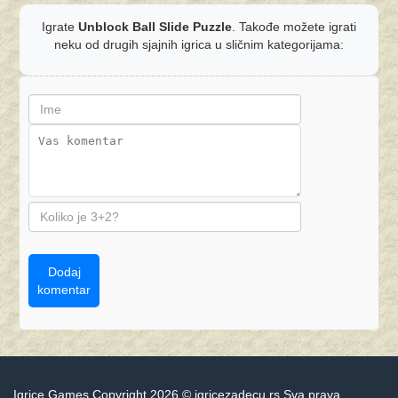
Igrate
Unblock Ball Slide Puzzle
. Takođe možete igrati
neku od drugih sjajnih igrica u sličnim kategorijama:
Dodaj
komentar
Igrice Games Copyright 2026 © igricezadecu.rs Sva prava