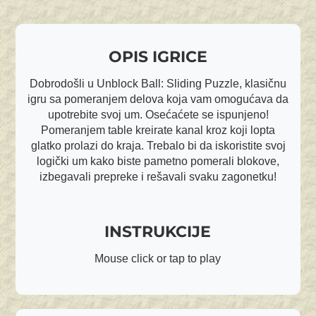
OPIS IGRICE
Dobrodošli u Unblock Ball: Sliding Puzzle, klasičnu
igru sa pomeranjem delova koja vam omogućava da
upotrebite svoj um. Osećaćete se ispunjeno!
Pomeranjem table kreirate kanal kroz koji lopta
glatko prolazi do kraja. Trebalo bi da iskoristite svoj
logički um kako biste pametno pomerali blokove,
izbegavali prepreke i rešavali svaku zagonetku!
INSTRUKCIJE
Mouse click or tap to play