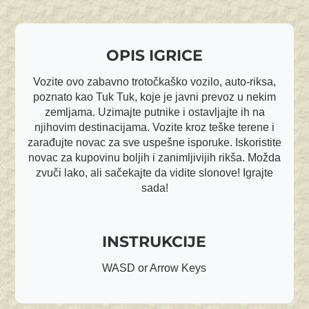
OPIS IGRICE
Vozite ovo zabavno trotočkaško vozilo, auto-riksa,
poznato kao Tuk Tuk, koje je javni prevoz u nekim
zemljama. Uzimajte putnike i ostavljajte ih na
njihovim destinacijama. Vozite kroz teške terene i
zarađujte novac za sve uspešne isporuke. Iskoristite
novac za kupovinu boljih i zanimljivijih rikša. Možda
zvuči lako, ali sačekajte da vidite slonove! Igrajte
sada!
INSTRUKCIJE
WASD or Arrow Keys