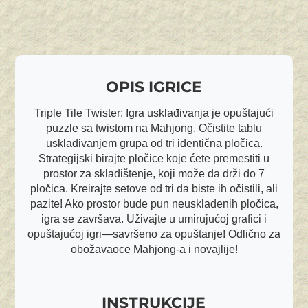
OPIS IGRICE
Triple Tile Twister: Igra usklađivanja je opuštajući
puzzle sa twistom na Mahjong. Očistite tablu
usklađivanjem grupa od tri identična pločica.
Strategijski birajte pločice koje ćete premestiti u
prostor za skladištenje, koji može da drži do 7
pločica. Kreirajte setove od tri da biste ih očistili, ali
pazite! Ako prostor bude pun neuskladenih pločica,
igra se završava. Uživajte u umirujućoj grafici i
opuštajućoj igri—savršeno za opuštanje! Odlično za
obožavaoce Mahjong-a i novajlije!
INSTRUKCIJE