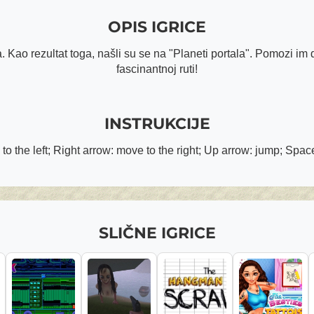
OPIS IGRICE
a. Kao rezultat toga, našli su se na "Planeti portala". Pomozi im
fascinantnoj ruti!
INSTRUKCIJE
to the left; Right arrow: move to the right; Up arrow: jump; Spac
SLIČNE IGRICE