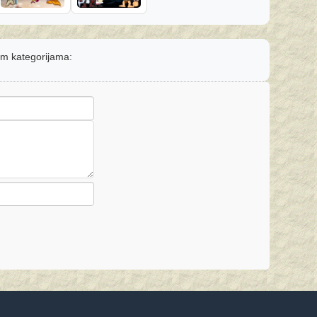
nim kategorijama: