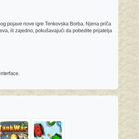
i zbog pojave nove igre Tenkovska Borba. Njena priča
va, ili zajedno, pokušavajući da pobedite prijatelja
nterface.