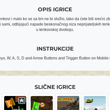
OPIS IGRICE
nkovi i malo ko se sa tim ne bi složio, tako da ćete biti srećn
i sami, odbijajući napade beskonačnog niza neprijateljskih tenko
u tenkovskoj dvoboju.
INSTRUKCIJE
ys, W, A, S, D and Arrow Buttons and Trigger Button on Mobile i
SLIČNE IGRICE