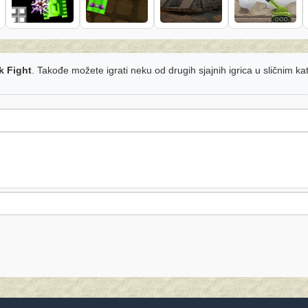
k Fight
. Takođe možete igrati neku od drugih sjajnih igrica u sličnim ka