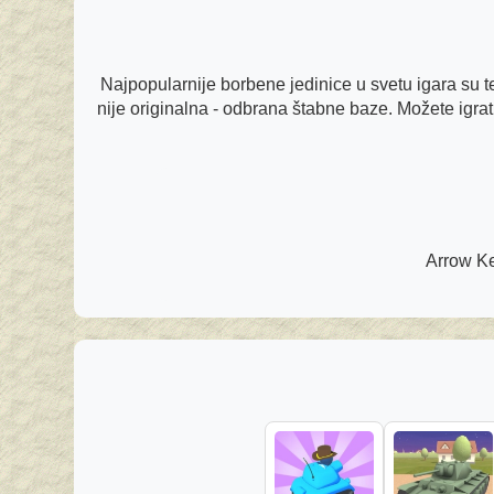
Najpopularnije borbene jedinice u svetu igara su te
nije originalna - odbrana štabne baze. Možete igrat
Arrow Ke