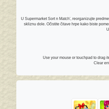
U Supermarket Sort n Match', reorganizujte predmete
skliznu dole. Očistite čitave hrpe kako biste po
U
Use your mouse or touchpad to drag ite
Clear ent