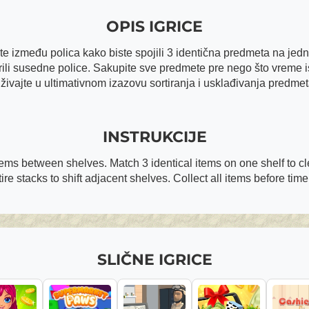
OPIS IGRICE
 između polica kako biste spojili 3 identična predmeta na jednoj
merili susedne police. Sakupite sve predmete pre nego što vreme
živajte u ultimativnom izazovu sortiranja i usklađivanja predmet
INSTRUKCIJE
ms between shelves. Match 3 identical items on one shelf to cle
ire stacks to shift adjacent shelves. Collect all items before time
SLIČNE IGRICE