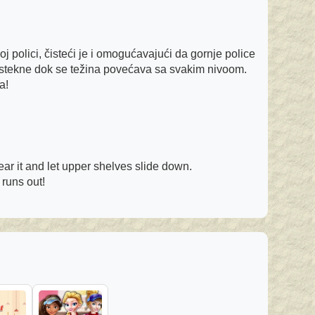
 polici, čisteći je i omogućavajući da gornje police
 istekne dok se težina povećava sa svakim nivoom.
a!
ar it and let upper shelves slide down.
 runs out!