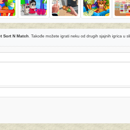
t Sort N Match
. Takođe možete igrati neku od drugih sjajnih igrica u s