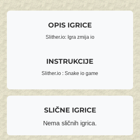
OPIS IGRICE
Slither.io: Igra zmija io
INSTRUKCIJE
Slither.io : Snake io game
SLIČNE IGRICE
Nema sličnih igrica.