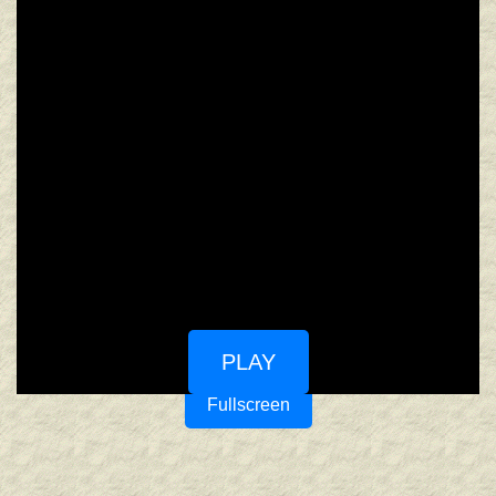
PLAY
Fullscreen