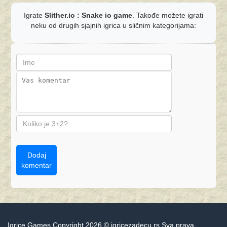
Igrate
Slither.io : Snake io game
. Takođe možete igrati
neku od drugih sjajnih igrica u sličnim kategorijama:
Dodaj
komentar
Igrice Games Copyright 2026 © igricezadecu.rs Sva prava