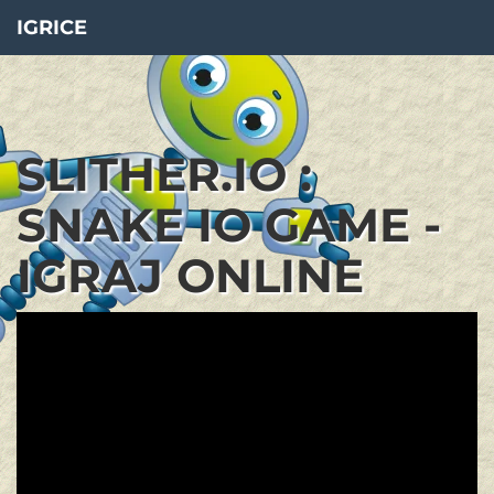
IGRICE
SLITHER.IO :
SNAKE IO GAME -
IGRAJ ONLINE