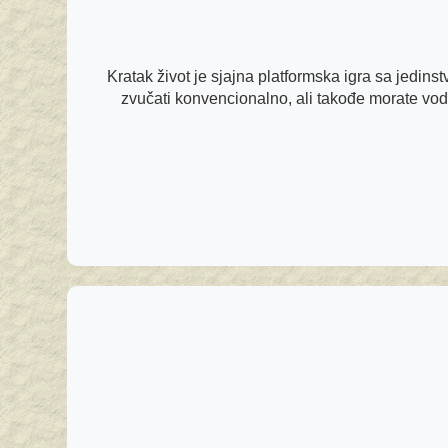
Kratak život je sjajna platformska igra sa jedins
zvučati konvencionalno, ali takođe morate vod