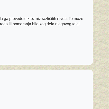
da ga provedete kroz niz različitih nivoa. To može
eda ili pomeranja bilo kog dela njegovog tela!