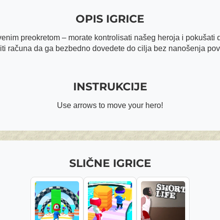
OPIS IGRICE
tvenim preokretom – morate kontrolisati našeg heroja i pokušati 
iti računa da ga bezbedno dovedete do cilja bez nanošenja povr
INSTRUKCIJE
Use arrows to move your hero!
SLIČNE IGRICE