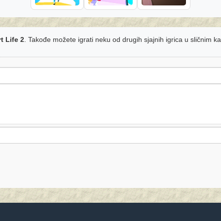
t Life 2
. Takođe možete igrati neku od drugih sjajnih igrica u sličnim k