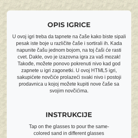
OPIS IGRICE
U ovoj igri treba da tapnete na čaše kako biste sipali
pesak iste boje u različite čaše i sortirali ih. Kada
napunite čašu jednom bojom, na toj čaši će rasti
cvet. Dakle, ovo je izazovna igra za vaš mozak!
Takođe, možete ponovo pokrenuti nivo kad god
zapnete u igri zagonetki. U ovoj HTML5 igri,
sakupićete novčiće prolazeći svaki nivo i postoji
prodavnica u kojoj možete kupiti nove čaše sa
svojim novčićima.
INSTRUKCIJE
Tap on the glasses to pour the same-
colored sand in different glasses