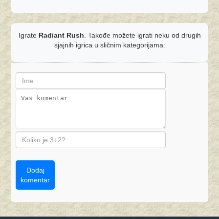
Igrate
Radiant Rush
. Takođe možete igrati neku od drugih
sjajnih igrica u sličnim kategorijama:
Dodaj
komentar