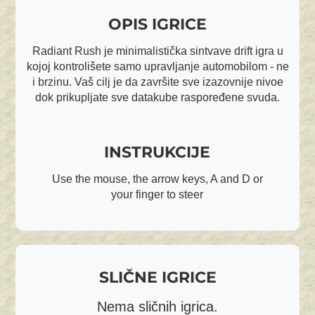
OPIS IGRICE
Radiant Rush je minimalistička sintvave drift igra u
kojoj kontrolišete samo upravljanje automobilom - ne
i brzinu. Vaš cilj je da završite sve izazovnije nivoe
dok prikupljate sve datakube raspoređene svuda.
INSTRUKCIJE
Use the mouse, the arrow keys, A and D or
your finger to steer
SLIČNE IGRICE
Nema sličnih igrica.