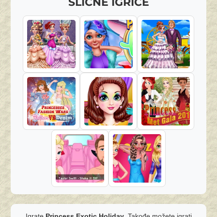
SLIČNE IGRICE
Igrate
Princess Exotic Holiday
. Takođe možete igrati