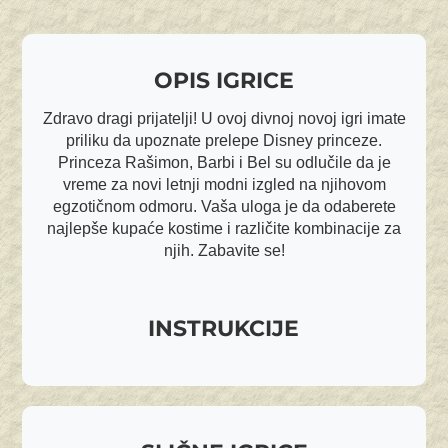
OPIS IGRICE
Zdravo dragi prijatelji! U ovoj divnoj novoj igri imate
priliku da upoznate prelepe Disney princeze.
Princeza Rašimon, Barbi i Bel su odlučile da je
vreme za novi letnji modni izgled na njihovom
egzotičnom odmoru. Vaša uloga je da odaberete
najlepše kupaće kostime i različite kombinacije za
njih. Zabavite se!
INSTRUKCIJE