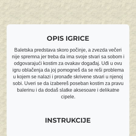
OPIS IGRICE
Baletska predstava skoro počinje, a zvezda večeri
nije spremna jer treba da ima svoje stvari sa sobom i
odgovarajući kostim za ovakav događaj. Uđi u ovu
igru oblačenja da joj pomogneš da se reši problema
u kojem se nalazi i pronađe skrivene stvari u njenoj
sobi. Uveri se da izabereš poseban kostim za pravu
balerinu i da dodaš slatke aksesoare i delikatne
cipele.
INSTRUKCIJE