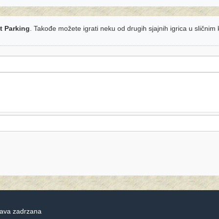
t Parking
. Takođe možete igrati neku od drugih sjajnih igrica u sličnim
rava zadrzana