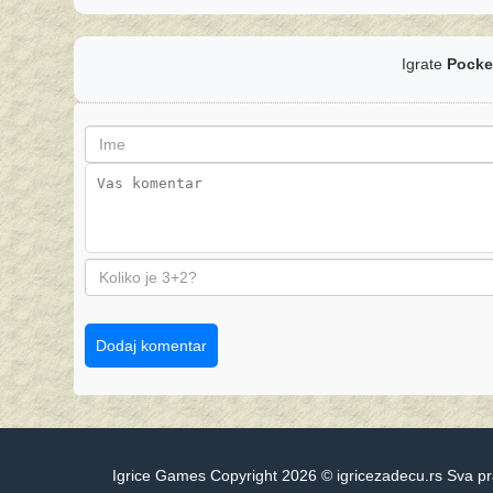
Igrate
Pocke
Dodaj komentar
Igrice Games Copyright 2026 © igricezadecu.rs Sva p