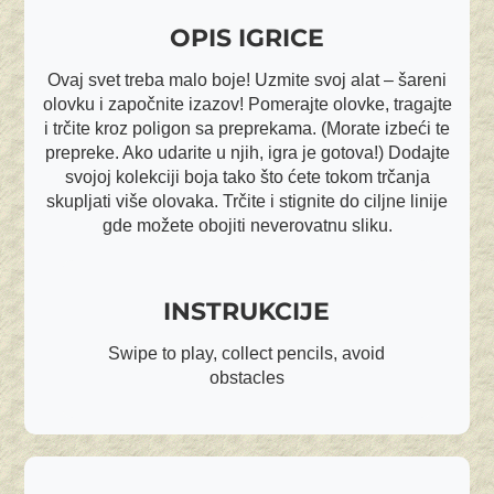
OPIS IGRICE
Ovaj svet treba malo boje! Uzmite svoj alat – šareni
olovku i započnite izazov! Pomerajte olovke, tragajte
i trčite kroz poligon sa preprekama. (Morate izbeći te
prepreke. Ako udarite u njih, igra je gotova!) Dodajte
svojoj kolekciji boja tako što ćete tokom trčanja
skupljati više olovaka. Trčite i stignite do ciljne linije
gde možete obojiti neverovatnu sliku.
INSTRUKCIJE
Swipe to play, collect pencils, avoid
obstacles