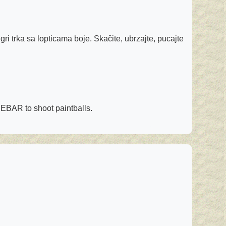
ri trka sa lopticama boje. Skačite, ubrzajte, pucajte
CEBAR to shoot paintballs.