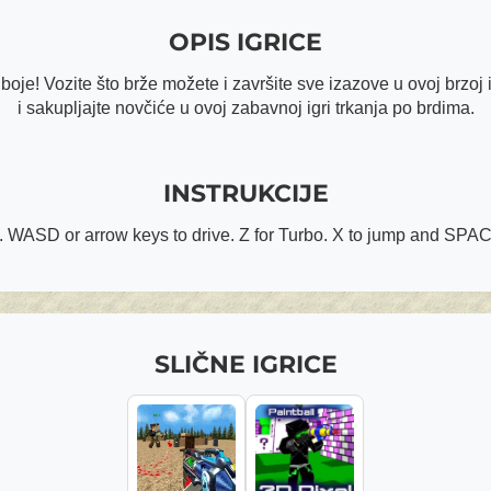
OPIS IGRICE
e! Vozite što brže možete i završite sve izazove u ovoj brzoj ig
i sakupljajte novčiće u ovoj zabavnoj igri trkanja po brdima.
INSTRUKCIJE
. WASD or arrow keys to drive. Z for Turbo. X to jump and SPA
SLIČNE IGRICE