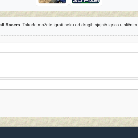
all Racers
. Takođe možete igrati neku od drugih sjajnih igrica u slični