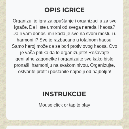
OPIS IGRICE
Organizuj je igra za opuštanje i organizaciju za sve
igrače. Da li ste umorni od svega nereda i haosa?
Da li vam donosi mir kada je sve na svom mestu i u
harmoniji? Sve je razbacano u totalnom haosu.
Samo heroj može da se bori protiv ovog haosa. Ovo
je vaša prilika da to organizujete! Rešavajte
genijalne zagonetke i organizujte sve kako biste
pronašli harmoniju na svakom nivou. Organizujte,
ostvarite profit i postanite najbolji od najboljih!
INSTRUKCIJE
Mouse click or tap to play