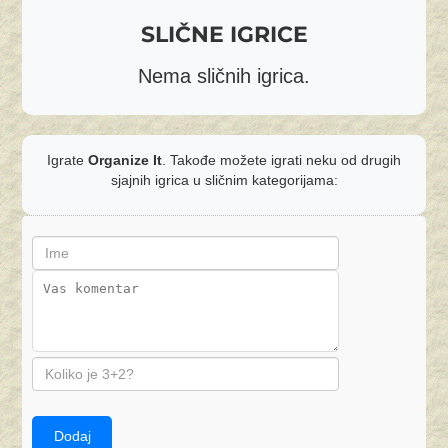
SLIČNE IGRICE
Nema sličnih igrica.
Igrate
Organize It
. Takođe možete igrati neku od drugih
sjajnih igrica u sličnim kategorijama:
Dodaj