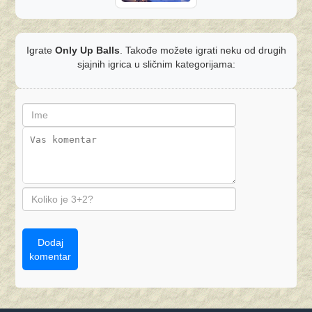
Igrate
Only Up Balls
. Takođe možete igrati neku od drugih
sjajnih igrica u sličnim kategorijama:
Dodaj
komentar