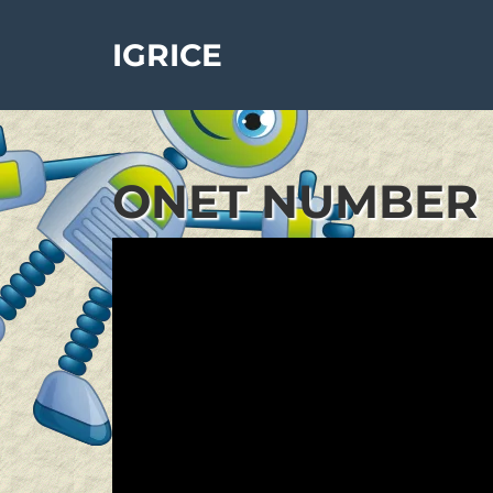
IGRICE
ONET NUMBER -