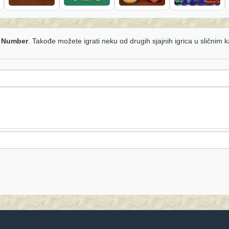
 Number
. Takođe možete igrati neku od drugih sjajnih igrica u sličnim 