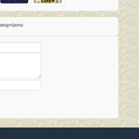
kategorijama: