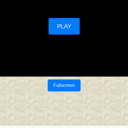
PLAY
Fullscreen