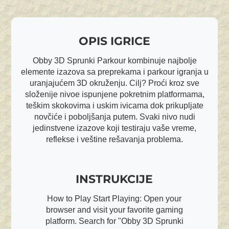
OPIS IGRICE
Obby 3D Sprunki Parkour kombinuje najbolje
elemente izazova sa preprekama i parkour igranja u
uranjajućem 3D okruženju. Cilj? Proći kroz sve
složenije nivoe ispunjene pokretnim platformama,
teškim skokovima i uskim ivicama dok prikupljate
novčiće i poboljšanja putem. Svaki nivo nudi
jedinstvene izazove koji testiraju vaše vreme,
reflekse i veštine rešavanja problema.
INSTRUKCIJE
How to Play Start Playing: Open your
browser and visit your favorite gaming
platform. Search for "Obby 3D Sprunki