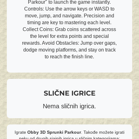
Parkour" to launch the game instantly.
Controls: Use the arrow keys or WASD to
move, jump, and navigate. Precision and
timing are key to mastering each level.
Collect Coins: Grab coins scattered across
the level for extra points and special
rewards. Avoid Obstacles: Jump over gaps,
dodge moving platforms, and stay on track
to reach the finish line.
SLIČNE IGRICE
Nema sličnih igrica.
Igrate
Obby 3D Sprunki Parkour
. Takođe možete igrati
neku od drugih sjajnih igrica u sličnim kategorijama: