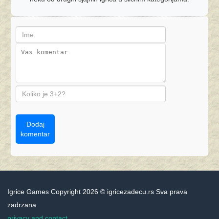
Dodaj
komentar
Igrice Games Copyright 2026 © igricezadecu.rs Sva prava
zadrzana
privacy and contact