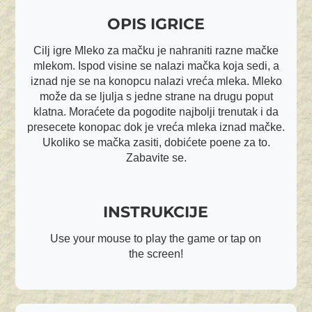
OPIS IGRICE
Cilj igre Mleko za mačku je nahraniti razne mačke
mlekom. Ispod visine se nalazi mačka koja sedi, a
iznad nje se na konopcu nalazi vreća mleka. Mleko
može da se ljulja s jedne strane na drugu poput
klatna. Moraćete da pogodite najbolji trenutak i da
presecete konopac dok je vreća mleka iznad mačke.
Ukoliko se mačka zasiti, dobićete poene za to.
Zabavite se.
INSTRUKCIJE
Use your mouse to play the game or tap on
the screen!