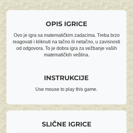
OPIS IGRICE
Ovo je igra sa matematičkim zadacima. Treba brzo
reagovati i kliknuti na tačno ili netačno, u zavisnosti
od odgovora. To je dobra igra za vežbanje vaših
matematičkih veština.
INSTRUKCIJE
Use mouse to play this game.
SLIČNE IGRICE