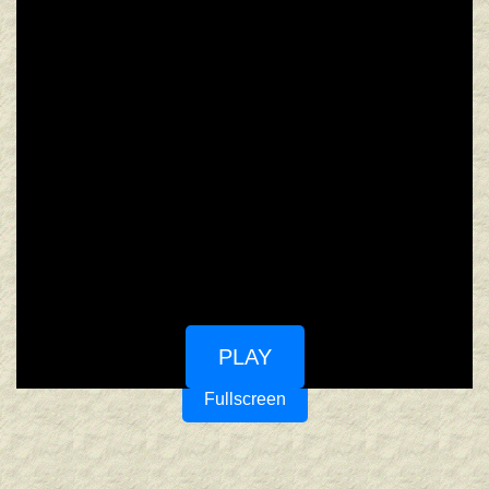
PLAY
Fullscreen