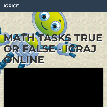
IGRICE
MATH TASKS TRUE
OR FALSE - IGRAJ
ONLINE