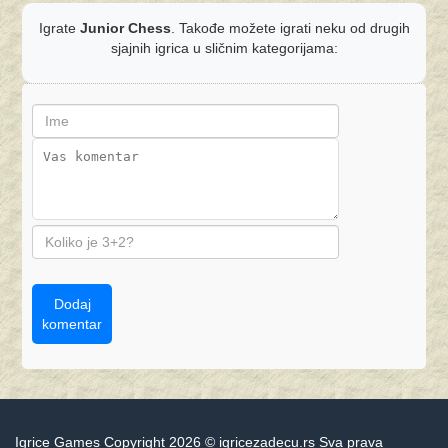
Igrate
Junior Chess
. Takođe možete igrati neku od drugih
sjajnih igrica u sličnim kategorijama:
Dodaj
komentar
Igrice Games Copyright 2026 © igricezadecu.rs Sva prava