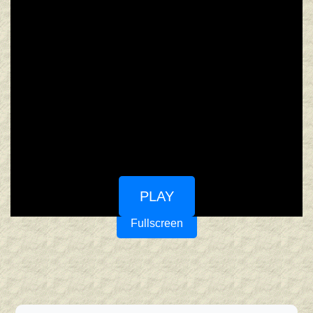
PLAY
Fullscreen