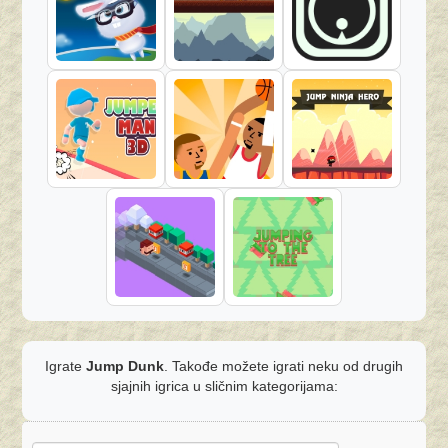
Igrate
Jump Dunk
. Takođe možete igrati neku od drugih
sjajnih igrica u sličnim kategorijama: