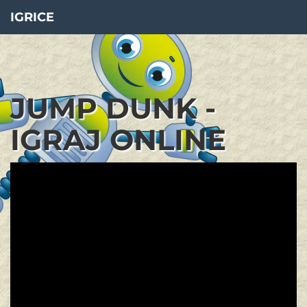
IGRICE
JUMP DUNK -
IGRAJ ONLINE