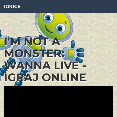
IGRICE
I'M NOT A
MONSTER:
WANNA LIVE -
IGRAJ ONLINE