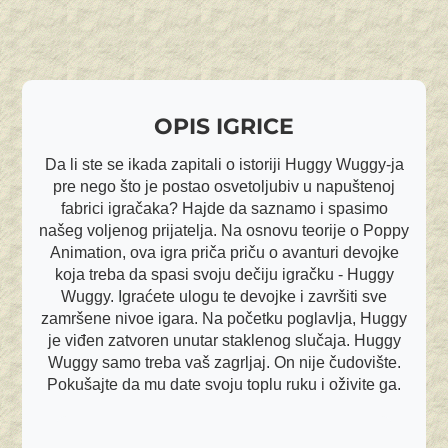
OPIS IGRICE
Da li ste se ikada zapitali o istoriji Huggy Wuggy-ja
pre nego što je postao osvetoljubiv u napuštenoj
fabrici igračaka? Hajde da saznamo i spasimo
našeg voljenog prijatelja. Na osnovu teorije o Poppy
Animation, ova igra priča priču o avanturi devojke
koja treba da spasi svoju dečiju igračku - Huggy
Wuggy. Igraćete ulogu te devojke i završiti sve
zamršene nivoe igara. Na početku poglavlja, Huggy
je viđen zatvoren unutar staklenog slučaja. Huggy
Wuggy samo treba vaš zagrljaj. On nije čudovište.
Pokušajte da mu date svoju toplu ruku i oživite ga.