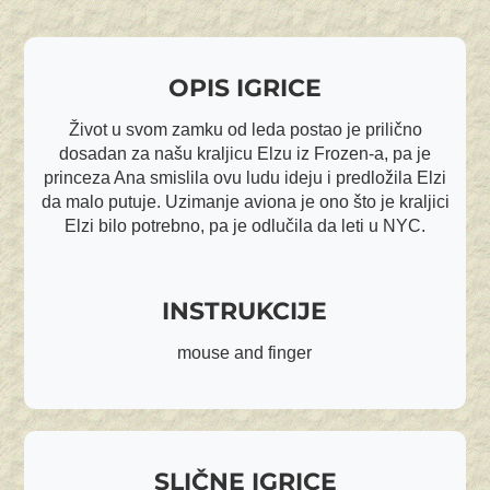
OPIS IGRICE
Život u svom zamku od leda postao je prilično
dosadan za našu kraljicu Elzu iz Frozen-a, pa je
princeza Ana smislila ovu ludu ideju i predložila Elzi
da malo putuje. Uzimanje aviona je ono što je kraljici
Elzi bilo potrebno, pa je odlučila da leti u NYC.
INSTRUKCIJE
mouse and finger
SLIČNE IGRICE