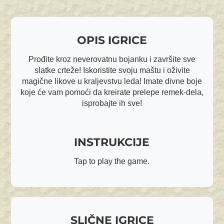
OPIS IGRICE
Prođite kroz neverovatnu bojanku i završite sve
slatke crteže! Iskoristite svoju maštu i oživite
magične likove u kraljevstvu leda! Imate divne boje
koje će vam pomoći da kreirate prelepe remek-dela,
isprobajte ih sve!
INSTRUKCIJE
Tap to play the game.
SLIČNE IGRICE