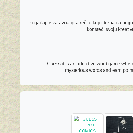
Pogađaj je zarazna igra reči u kojoj treba da pogod
koristeći svoju kreati
Guess it is an addictive word game where
mysterious words and earn points