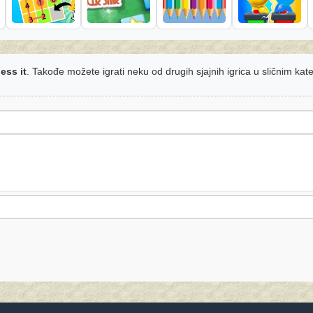
ess it
. Takođe možete igrati neku od drugih sjajnih igrica u sličnim kat