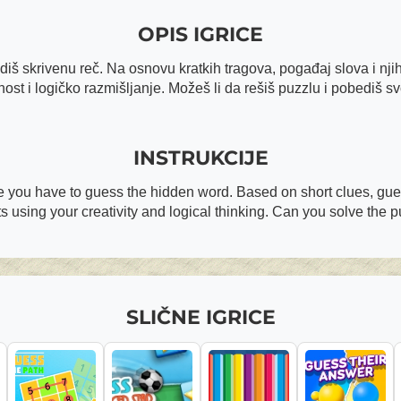
OPIS IGRICE
iš skrivenu reč. Na osnovu kratkih tragova, pogađaj slova i njih
vnost i logičko razmišljanje. Možeš li da rešiš puzzlu i pobediš sv
INSTRUKCIJE
 you have to guess the hidden word. Based on short clues, guess
 using your creativity and logical thinking. Can you solve the 
SLIČNE IGRICE