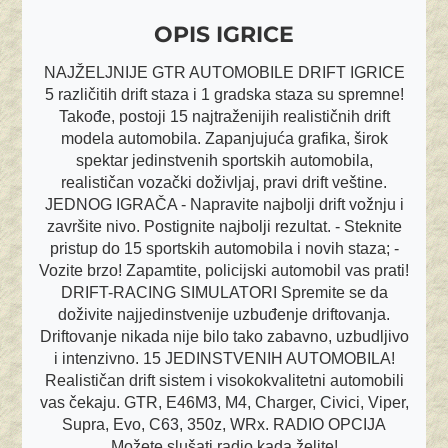
OPIS IGRICE
NAJŽELJNIJE GTR AUTOMOBILE DRIFT IGRICE
5 različitih drift staza i 1 gradska staza su spremne!
Takođe, postoji 15 najtraženijih realističnih drift
modela automobila. Zapanjujuća grafika, širok
spektar jedinstvenih sportskih automobila,
realističan vozački doživljaj, pravi drift veštine.
JEDNOG IGRAČA - Napravite najbolji drift vožnju i
završite nivo. Postignite najbolji rezultat. - Steknite
pristup do 15 sportskih automobila i novih staza; -
Vozite brzo! Zapamtite, policijski automobil vas prati!
DRIFT-RACING SIMULATORI Spremite se da
doživite najjedinstvenije uzbuđenje driftovanja.
Driftovanje nikada nije bilo tako zabavno, uzbudljivo
i intenzivno. 15 JEDINSTVENIH AUTOMOBILA!
Realističan drift sistem i visokokvalitetni automobili
vas čekaju. GTR, E46M3, M4, Charger, Civici, Viper,
Supra, Evo, C63, 350z, WRx. RADIO OPCIJA
Možete slušati radio kada želite!