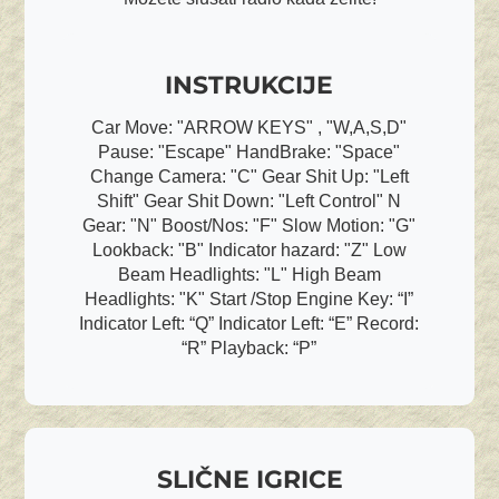
INSTRUKCIJE
Car Move: "ARROW KEYS" , "W,A,S,D"
Pause: "Escape" HandBrake: "Space"
Change Camera: "C" Gear Shit Up: "Left
Shift" Gear Shit Down: "Left Control" N
Gear: "N" Boost/Nos: "F" Slow Motion: "G"
Lookback: "B" Indicator hazard: "Z" Low
Beam Headlights: "L" High Beam
Headlights: "K" Start /Stop Engine Key: “I”
Indicator Left: “Q” Indicator Left: “E” Record:
“R” Playback: “P”
SLIČNE IGRICE