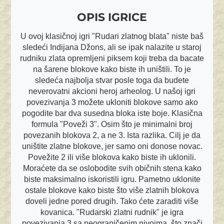
OPIS IGRICE
U ovoj klasičnoj igri "Rudari zlatnog blata" niste baš
sledeći Indijana Džons, ali se ipak nalazite u staroj
rudniku zlata opremljeni piksem koji treba da bacate
na šarene blokove kako biste ih uništili. To je
sledeća najbolja stvar posle toga da budete
neverovatni akcioni heroj arheolog. U našoj igri
povezivanja 3 možete ukloniti blokove samo ako
pogodite bar dva susedna bloka iste boje. Klasična
formula "Poveži 3". Osim što je minimalni broj
povezanih blokova 2, a ne 3. Ista razlika. Cilj je da
uništite zlatne blokove, jer samo oni donose novac.
Povežite 2 ili više blokova kako biste ih uklonili.
Moraćete da se oslobodite svih običnih stena kako
biste maksimalno iskoristili igru. Pametno uklonite
ostale blokove kako biste što više zlatnih blokova
doveli jedne pored drugih. Tako ćete zaraditi više
kovanica. "Rudarski zlatni rudnik" je igra
povezivanja 3 sa neograničenim nivoima, što znači