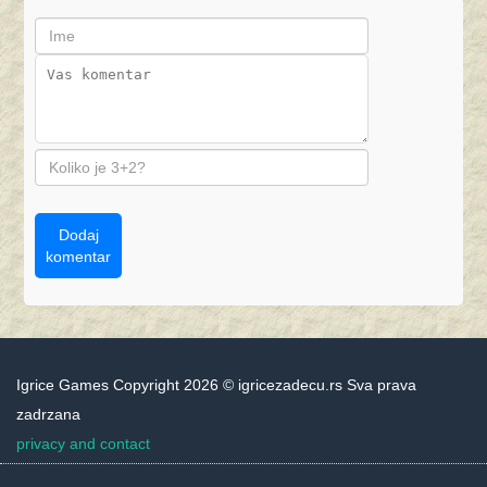
Dodaj
komentar
Igrice Games Copyright 2026 © igricezadecu.rs Sva prava
zadrzana
privacy and contact