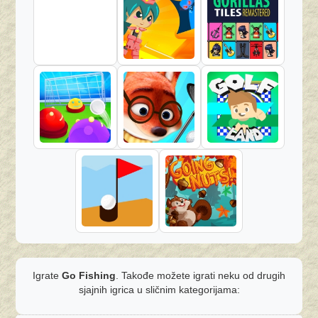
Igrate
Go Fishing
. Takođe možete igrati neku od drugih
sjajnih igrica u sličnim kategorijama: