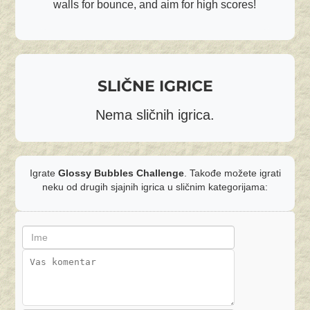
walls for bounce, and aim for high scores!
SLIČNE IGRICE
Nema sličnih igrica.
Igrate
Glossy Bubbles Challenge
. Takođe možete igrati
neku od drugih sjajnih igrica u sličnim kategorijama: