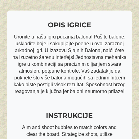
OPIS IGRICE
Uronite u našu igru pucanja balona! Pušite balone,
uskladite boje i sakupljajte poene u ovoj zaraznoj
arkadnoj igri. U izazovu Sjajnih Balona, naići ćete
na izuzetno šarenu interfejs! Jednostavna mehanika
igre u kombinaciji sa preciznim ciljanjem stvara
atmosferu potpune kontrole. Vaš zadatak je da
puknete što više balona mogućih sa jednim hitcem
kako biste postigli visok rezultat. Sposobnost brzog
reagovanja je ključna jer baloni neumorno prilaze!
INSTRUKCIJE
Aim and shoot bubbles to match colors and
clear the board. Strategize shots, utilize