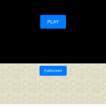
PLAY
Fullscreen