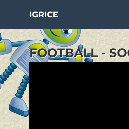
IGRICE
FOOTBALL - SO