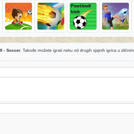
l - Soccer
. Takođe možete igrati neku od drugih sjajnih igrica u slični