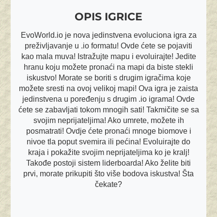
OPIS IGRICE
EvoWorld.io je nova jedinstvena evoluciona igra za
preživljavanje u .io formatu! Ovde ćete se pojaviti
kao mala muva! Istražujte mapu i evoluirajte! Jedite
hranu koju možete pronaći na mapi da biste stekli
iskustvo! Morate se boriti s drugim igračima koje
možete sresti na ovoj velikoj mapi! Ova igra je zaista
jedinstvena u poređenju s drugim .io igrama! Ovde
ćete se zabavljati tokom mnogih sati! Takmičite se sa
svojim neprijateljima! Ako umrete, možete ih
posmatrati! Ovdje ćete pronaći mnoge biomove i
nivoe tla poput svemira ili pećina! Evoluirajte do
kraja i pokažite svojim neprijateljima ko je kralj!
Takođe postoji sistem liderboarda! Ako želite biti
prvi, morate prikupiti što više bodova iskustva! Šta
čekate?