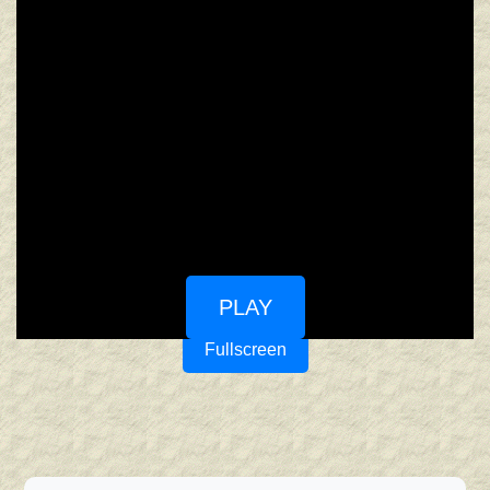
PLAY
Fullscreen