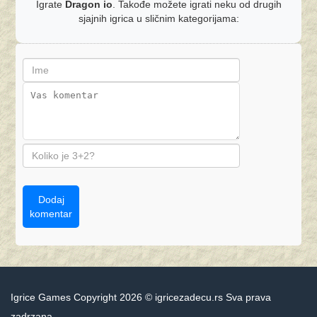
Igrate
Dragon io
. Takođe možete igrati neku od drugih
sjajnih igrica u sličnim kategorijama:
Dodaj
komentar
Igrice Games Copyright 2026 © igricezadecu.rs Sva prava
zadrzana