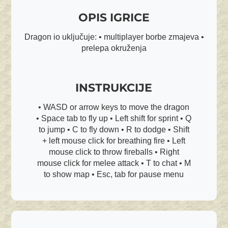
OPIS IGRICE
Dragon io uključuje: • multiplayer borbe zmajeva •
prelepa okruženja
INSTRUKCIJE
• WASD or arrow keys to move the dragon
• Space tab to fly up • Left shift for sprint • Q
to jump • C to fly down • R to dodge • Shift
+ left mouse click for breathing fire • Left
mouse click to throw fireballs • Right
mouse click for melee attack • T to chat • M
to show map • Esc, tab for pause menu